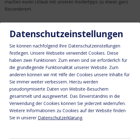
machen euren Urlaub mit unseren Insidertipps zu etwas ganz
Besonderem.
Datenschutzeinstellungen
Sie können nachfolgend Ihre Datenschutzeinstellungen
festlegen.
Unsere Webseite verwendet Cookies. Diese
haben zwei Funktionen: Zum einen sind sie erforderlich für
die grundlegende Funktionalität unserer Website. Zum
Bitte aktivieren Sie in den Cookie Einstellungen die Option
anderen können wir mit Hilfe der Cookies unsere Inhalte für
"Funktionalität" für die korrekte Map-Darstellung
Sie immer weiter verbessern. Hierzu werden
Cookie Einstellungen
pseudonymisierte Daten von Website-Besuchern
gesammelt und ausgewertet. Das Einverständnis in die
Verwendung der Cookies können Sie jederzeit widerrufen.
Weitere Informationen zu Cookies auf der Website finden
Sie in unserer
Datenschutzerklärung
.