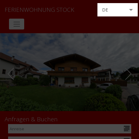
FERIENWOHNUNG STOCK
DE
EN
FR
IT
NL
Anfragen & Buchen