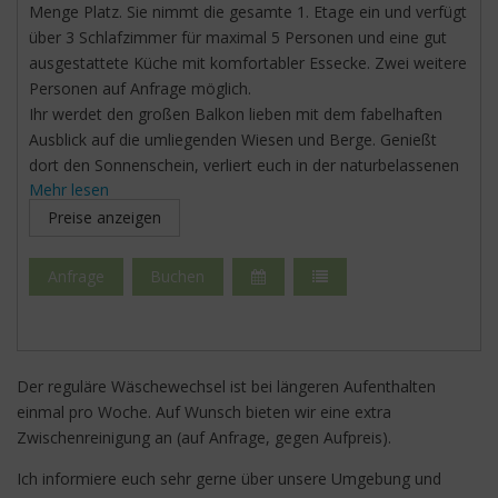
Menge Platz. Sie nimmt die gesamte 1. Etage ein und verfügt
über 3 Schlafzimmer für maximal 5 Personen und eine gut
ausgestattete Küche mit komfortabler Essecke. Zwei weitere
Personen auf Anfrage möglich.
Ihr werdet den großen Balkon lieben mit dem fabelhaften
Ausblick auf die umliegenden Wiesen und Berge. Genießt
dort den Sonnenschein, verliert euch in der naturbelassenen
Mehr lesen
Umgebung!
Durch unser gratis WIFI könnt ihr euren Lieben von euren
Preise anzeigen
Erlebnissen berichten oder im Internet aktuelle
Veranstaltungen finden.
Anfrage
Buchen
Auf unserem hauseigenen Parkplatz parkt euer Fahrzeug gut
und sicher.
Der reguläre Wäschewechsel ist bei längeren Aufenthalten
einmal pro Woche. Auf Wunsch bieten wir eine extra
Zwischenreinigung an (auf Anfrage, gegen Aufpreis).
Ich informiere euch sehr gerne über unsere Umgebung und