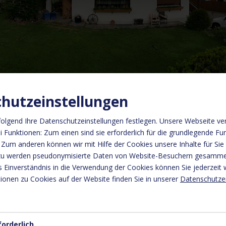
hutzeinstellungen
olgend Ihre Datenschutzeinstellungen festlegen.
Unsere Webseite ve
 Funktionen: Zum einen sind sie erforderlich für die grundlegende Fun
 Zum anderen können wir mit Hilfe der Cookies unsere Inhalte für Sie
rzu werden pseudonymisierte Daten von Website-Besuchern gesamme
illkommen bei der Ferienwohnu
 Einverständnis in die Verwendung der Cookies können Sie jederzeit 
ionen zu Cookies auf der Website finden Sie in unserer
Datenschutze
unft in Rinn in Tirol
familiäre Atmosphäre!
 unserer Ferienwohnung. Hübsche Sommer- und Winterwanderwege star
forderlich