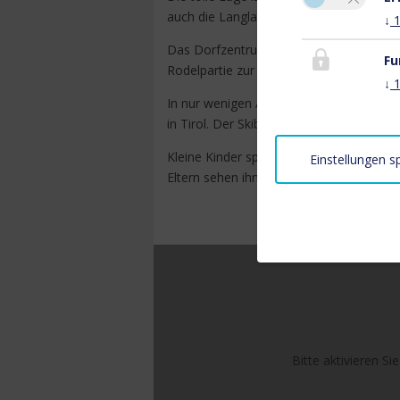
auch die Langlaufloipe.
↓
Das Dorfzentrum mit dem nächsten Lift, 
Fu
Rodelpartie zur Rinner Alm ist immer e
↓
In nur wenigen Autominuten erreicht ihr
in Tirol. Der Skibus (Haltestelle in ca.
Kleine Kinder spielen gern in unserem 
Einstellungen s
Eltern sehen ihnen entspannt zu und fre
Bitte aktivieren Si