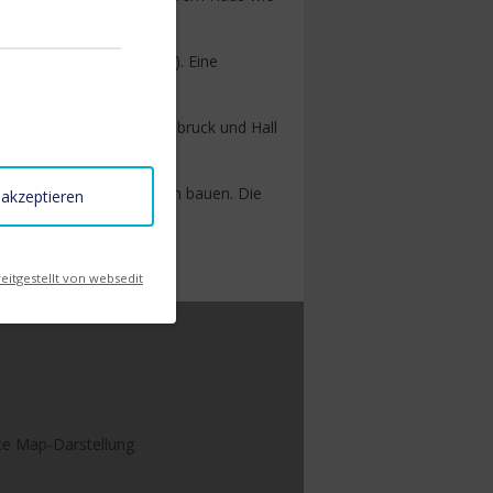
ziergang entfernt (1 km). Eine
.
ernden Altstädte von Innsbruck und Hall
aier Gletscher.
er spannende Schneeburgen bauen. Die
 akzeptieren
zur Verfügung.
eitgestellt von websedit
ekte Map-Darstellung