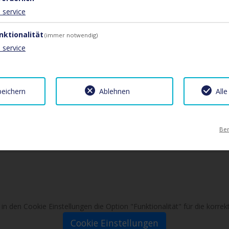
1
service
der Skischule, dem Eislaufplatz und dem Supermarkt ist nur einen Spa
nktionalität
(immer notwendig)
ine Gaudi. Die dafür notwendigen Rodeln bekommt ihr bequem von uns
1
service
 die beliebten Skigebiete Patscherkofel und Glungezer und die bezaub
 300 m) bringt euch zusätzlich bequem in die Axamer Lizum und zum Stub
gepflegten Garten, sie können dort nach Herzenslust herumtollen od
peichern
Ablehnen
Alle
uen sich auf das Abendessen. Auf Wunsch stellen wir euch einen Grill 
Ber
e in den Cookie Einstellungen die Option "Funktionalität" für die korr
Cookie Einstellungen